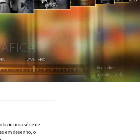
VER O VÍDEO
ÁFICA
RRA
HUMANITÁRIO
Reproduzir
a
Introdução
nduziu uma série de
les em desenho, o
s.