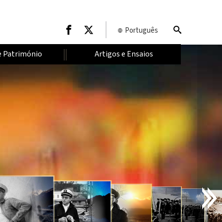
Português
e Património
Artigos e Ensaios
I
N
T
R
O
D
U
Ç
Ã
O