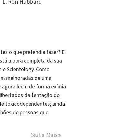
L. Ron Hubbard
fez o que pretendia fazer? E
está a obra completa da sua
cs e Scientology. Como
oram melhoradas de uma
e agora leem de forma exímia
libertados da tentação do
 de toxicodependentes
; ainda
ilhões de pessoas que
Saiba Mais