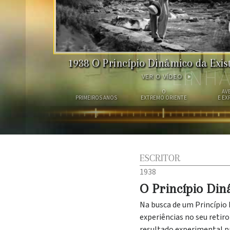
1938
O Princípio Dinâmico da Exis
LINH
VER O VÍDEO
O
AV
PRIMEIROS ANOS
EXTREMO ORIENTE
E EX
ESCRITOR
1938
O Princípio Din
Na busca de um Princípio 
experiências no seu retir
resultado experimental pr