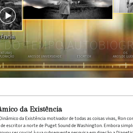
O
D
I
S
R
E
O
R
A
tência
A DO TEMPO AUTOBIOGR
ENTURAS
OS
PLORAÇÃO
ANOS DE UNIVERSIDADE
ESCRITOR
ANOS DE GUE
âmico da Existência
Dinâmico da Existência motivador de todas as coisas vivas, Ron co
o de escritor a norte de Puget Sound de Washington. Embora simp
ovou ser crucial à sua subsequente pesquisa em direção a Dianetic