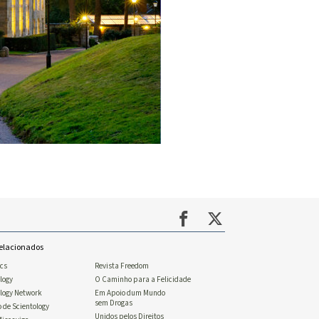
Relacionados
ics
Revista Freedom
logy
O Caminho para a Felicidade
ology Network
Em Apoio dum Mundo
sem Drogas
o de Scientology
Unidos pelos Direitos