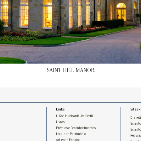
SAINT HILL MANOR
Links
Sites 
L. Ron Hubbard: Um Perfil
Dianet
Livros
Sciento
Prémios e Reconhecimentos
Scient
Locais de Património
Religiã
Artigos e Ensaios