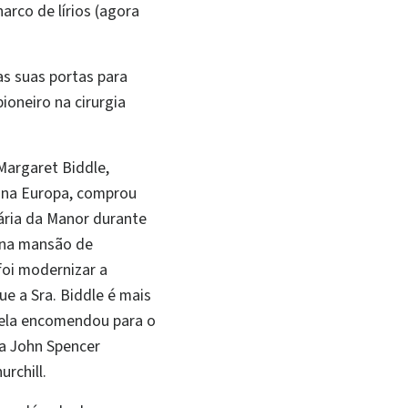
arco de lírios (agora
as suas portas para
ioneiro na cirurgia
Margaret Biddle,
na Europa, comprou
tária da Manor durante
s na mansão de
foi modernizar a
ue a Sra. Biddle é mais
 ela encomendou para o
ta John Spencer
urchill.