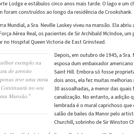
te Lodge e estábulos cinco anos mais tarde. O lago e um ch
ém foram construídos ao longo da residência de Crookshank.
a Mundial, a Sra. Neville Laskey viveu na mansão. Ela abriu 
Força Aérea Real, os pacientes de Sir Archibald McIndoe, um p
ar no Hospital Queen Victoria de East Grinstead.
Depois, em outubro de 1945, a Sra. 
 melhor exemplo na
esposa dum embaixador americano 
ura de arenito
Saint Hill. Embora só fosse proprie
apenas teve uma meia
dois anos, ela fez muitas melhoria
. Continuará no seu
30 assoalhadas, a menor das quais 
uma Mansão.”
canalização. No entanto, a adição q
lembrada é o mural caprichoso que
salão de bailes da Manor pelo artis
Churchill, sobrinho de Sir Winston Ch