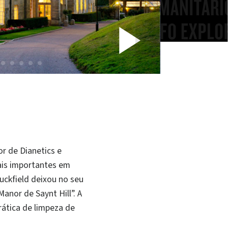
Play
Vide
r de Dianetics e
ais importantes em
uckfield deixou no seu
nor de Saynt Hill”. A
rática de limpeza de