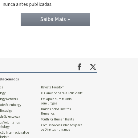
nunca antes publicadas.
Saiba Mais »
Relacionados
ics
Revista Freedom
logy
O Caminho para a Felicidade
ology Network
Em Apoio dum Mundo
sem Drogas
o de Scientology
Unidos pelos Direitos
Miscavige
Humanos
de Scientology
Youth for Human Rights
os Voluntários
Comissão dos Cidadãos para
ntology
os Direitos Humanos
ção Internacional de
logists