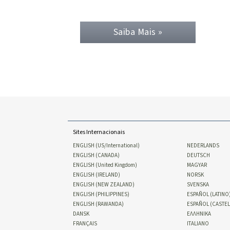
Saiba Mais »
Sites Internacionais
ENGLISH (US/International)
NEDERLANDS
ENGLISH (CANADA)
DEUTSCH
ENGLISH (United Kingdom)
MAGYAR
ENGLISH (IRELAND)
NORSK
ENGLISH (NEW ZEALAND)
SVENSKA
ENGLISH (PHILIPPINES)
ESPAÑOL (LATINO
ENGLISH (RAWANDA)
ESPAÑOL (CASTE
DANSK
ΕΛΛΗΝΙΚA
FRANÇAIS
ITALIANO