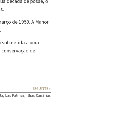
a sua década de posse, o
s.
 março de 1959. A Manor
.
i submetida a uma
e conservação de
SEGUINTE »
a, Las Palmas, Ilhas Canárias