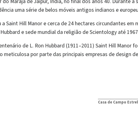
ar do Marajá de Jaipur, Índia, no final dos anos 40. Durante 
dência uma série de belos móveis antigos indianos e europeu
 a Saint Hill Manor e cerca de 24 hectares circundantes em
. Hubbard e sede mundial da religião de Scientology até 1967
enário de L. Ron Hubbard (1911–2011) Saint Hill Manor fo
o meticulosa por parte das principais empresas de design d
Casa de Campo Estrell