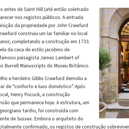
 antes de Saint Hill (até então soletrado
arecer nos registos públicos. A entrada
uisição da propriedade por John Crawfurd
rawfurd construiu um lar familiar no local
 Manor, completando a construção em 1733.
la da casa de estilo jacobino de
 famoso paisagista James Lambert of
o Burrell Manuscripts do Museu Britânico.
elho e herdeiro Gibbs Crawfurd demoliu a
lar de “conforto e luxo doméstico”. Após
ocal, Henry Pocock, a construção
são que permanece hoje. A estrutura, um
georgiano tardio, foi construída com
mente de Sussex. Embora o arquiteto do
 totalmente confirmado, os registos de construção sobreviv