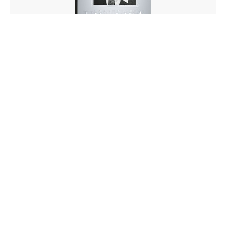
Esta impressionante cronologia fotográfica conta a
história íntima da vida de L. Ron Hubbard através de
imagens meticulosamente restauradas e legendadas pelo
autor. O livro
Imagens de Uma Vida
atualizado e expandido
contém mais de 500 fotografias do Ron — muitas delas
raras e nunca antes publicadas.
Saiba Mais »