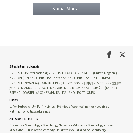
Saiba Mais »
Sites Internacionais
ENGLISH (US/International)
ENGLISH (CANADA)
ENGLISH (United Kingdom)
ENGLISH (IRELAND)
ENGLISH (NEW ZEALAND)
ENGLISH (PHILIPPINES)
עברית
ENGLISH (RAWANDA)
DANSK
FRANÇAIS
日本語
РУССКИЙ
繁體中
文
NEDERLANDS
DEUTSCH
MAGYAR
NORSK
SVENSKA
ESPAÑOL (LATINO)
ESPAÑOL (CASTELLANO)
ΕΛΛΗΝΙΚA
ITALIANO
PORTUGUÊS
Links
L. Ron Hubbard: Um Perfil
Livros
Prémios e Reconhecimentos
Locais de
Património
Artigos e Ensaios
Sites Relacionados
Dianetics
Scientology
Scientology Network
Religião de Scientology
David
Miscavige
Cursos de Scientology
Ministros Voluntários de Scientology