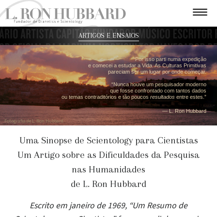
ARTIGOS E ENSAIOS
“Por isso parti numa expedição
e comecei a estudar a Vida. As Culturas Primitivas
pareciam ser um lugar por onde começar.
“Nunca houve um pesquisador moderno
que fosse confrontado com tantos dados
ou temas contraditórios e tão poucos
resultados
entre estes.”
— L. Ron Hubbard
Fotografia de L. Ron Hubbard
Uma Sinopse de Scientology para Cientistas
Um Artigo sobre as Dificuldades da Pesquisa
nas Humanidades
de L. Ron Hubbard
Escrito em janeiro de 1969, “Um Resumo de