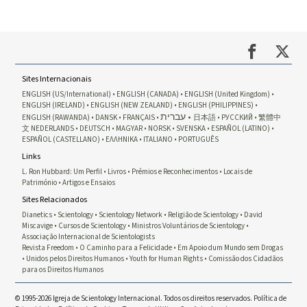
Sites Internacionais
ENGLISH (US/International)
ENGLISH (CANADA)
ENGLISH (United Kingdom)
ENGLISH (IRELAND)
ENGLISH (NEW ZEALAND)
ENGLISH (PHILIPPINES)
עברית
ENGLISH (RAWANDA)
DANSK
FRANÇAIS
日本語
РУССКИЙ
繁體中
文
NEDERLANDS
DEUTSCH
MAGYAR
NORSK
SVENSKA
ESPAÑOL (LATINO)
ESPAÑOL (CASTELLANO)
ΕΛΛΗΝΙΚA
ITALIANO
PORTUGUÊS
Links
L. Ron Hubbard: Um Perfil
Livros
Prémios e Reconhecimentos
Locais de
Património
Artigos e Ensaios
Sites Relacionados
Dianetics
Scientology
Scientology Network
Religião de Scientology
David
Miscavige
Cursos de Scientology
Ministros Voluntários de Scientology
Associação Internacional de Scientologists
Revista Freedom
O Caminho para a Felicidade
Em Apoio dum Mundo sem Drogas
Unidos pelos Direitos Humanos
Youth for Human Rights
Comissão dos Cidadãos
para os Direitos Humanos
© 1995-2026 Igreja de Scientology Internacional. Todos os direitos reservados.
Política de