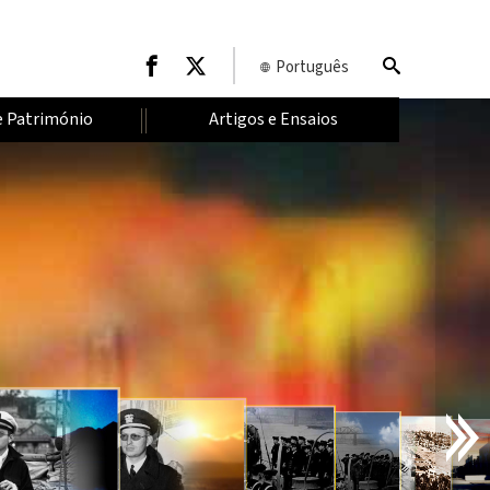
Português
e Património
Artigos e Ensaios
I
N
T
R
O
D
U
Ç
Ã
O