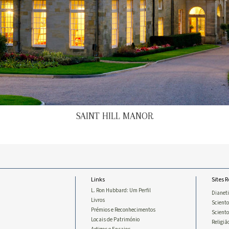
SAINT HILL MANOR
Links
Sites 
L. Ron Hubbard: Um Perfil
Dianet
Livros
Sciento
Prémios e Reconhecimentos
Scient
Locais de Património
Religiã