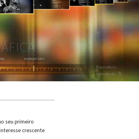
VER O VÍDEO
ÁFICA
RRA
HUMANITÁRIO
Reproduzir
a
Introdução
o seu primeiro
interesse crescente