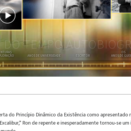
O
D
I
S
R
E
O
R
A
A DO TEMPO AUTOBIOGR
ENTURAS
OS
PLORAÇÃO
ANOS DE UNIVERSIDADE
ESCRITOR
ANOS DE GUE
rta do Princípio Dinâmico da Existência como apresentado n
“Excalibur,” Ron de repente e inesperadamente tornou‑se um 