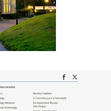
Relacionados
ics
Revista Freedom
logy
O Caminho para a Felicidade
ology Network
Em Apoio dum Mundo
sem Drogas
o de Scientology