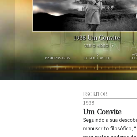
1938
Um Convite
LINH
VER O VÍDEO
O
AV
PRIMEIROS ANOS
EXTREMO ORIENTE
E EX
ESCRITOR
1938
Um Convite
Seguindo a sua descobe
manuscrito filosófico, 